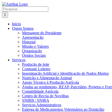
Skip
to
Search
content
for:
Início
Quem Somos
Mensagem do Presidente
Apresentação
Historial
Missão e Valores
Organização
Órgãos Sociais
Serviços
Produção de leite
Contraste Leiteiro
Inseminação Artificial e Identificação de Nados Mortos
Nutrição e Alimentação Animal
Apoio Técnico à Produção Agrícola
Ajudas ao rendimento, REAP.,Parcelário, Projetos e For
Contabilidade Agrícola
Centro de Recria de Novilhas
SNIRB / SNIRA
Serviços Administrativos
Entrega de Medicamentos Veterinários ao Domicílio