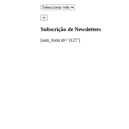
Arquivo
de
Notícias
×
Subscrição de Newsletters
[ssm_form id=’1127′]