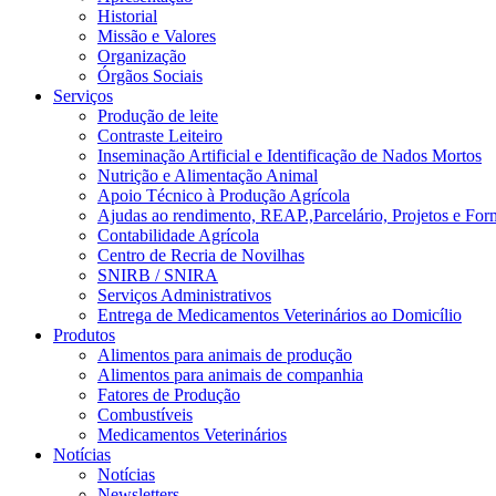
Historial
Missão e Valores
Organização
Órgãos Sociais
Serviços
Produção de leite
Contraste Leiteiro
Inseminação Artificial e Identificação de Nados Mortos
Nutrição e Alimentação Animal
Apoio Técnico à Produção Agrícola
Ajudas ao rendimento, REAP.,Parcelário, Projetos e For
Contabilidade Agrícola
Centro de Recria de Novilhas
SNIRB / SNIRA
Serviços Administrativos
Entrega de Medicamentos Veterinários ao Domicílio
Produtos
Alimentos para animais de produção
Alimentos para animais de companhia
Fatores de Produção
Combustíveis
Medicamentos Veterinários
Notícias
Notícias
Newsletters