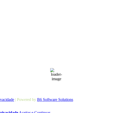
Barcelos
04:16,
19
°C
céu limpo
ivacidade
| Powered by
B6 Software Solutions
Privacidade
Aceitar e Continuar