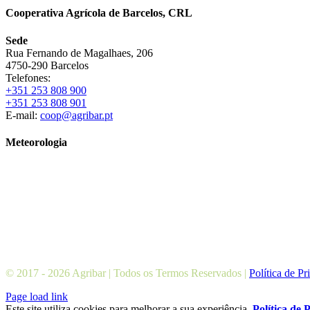
Cooperativa Agrícola de Barcelos, CRL
Sede
Rua Fernando de Magalhaes, 206
4750-290 Barcelos
Telefones:
+351 253 808 900
+351 253 808 901
E-mail:
coop@agribar.pt
Meteorologia
© 2017 -
2026 Agribar | Todos os Termos Reservados |
Política de Pr
Facebook
YouTube
Page load link
Este site utiliza cookies para melhorar a sua experiência.
Política de 