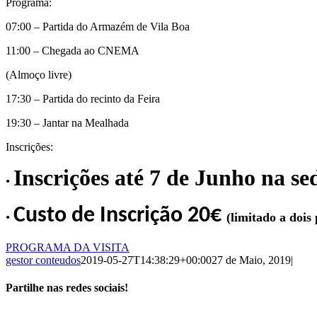
Programa:
07:00 – Partida do Armazém de Vila Boa
11:00 – Chegada ao CNEMA
(Almoço livre)
17:30 – Partida do recinto da Feira
19:30 – Jantar na Mealhada
Inscrições:
Inscrições até 7 de Junho na se
•
Custo de Inscrição 20€
•
(limitado a dois
PROGRAMA DA VISITA
gestor conteudos
2019-05-27T14:38:29+00:00
27 de Maio, 2019
|
Partilhe nas redes sociais!
Facebook
Twitter
LinkedIn
Tumblr
Pinterest
Email