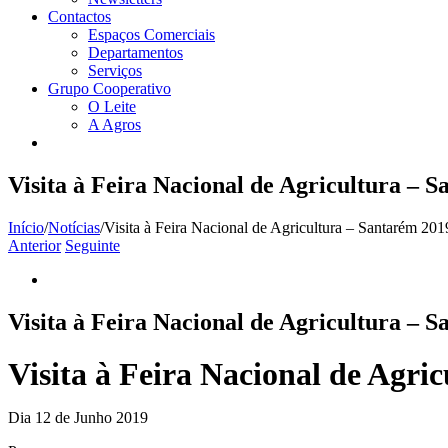
Contactos
Espaços Comerciais
Departamentos
Serviços
Grupo Cooperativo
O Leite
A Agros
Visita à Feira Nacional de Agricultura – 
Início
/
Notícias
/
Visita à Feira Nacional de Agricultura – Santarém 201
Anterior
Seguinte
View
Larger
Image
Visita à Feira Nacional de Agricultura – 
Visita à Feira Nacional de Agri
Dia 12 de Junho 2019