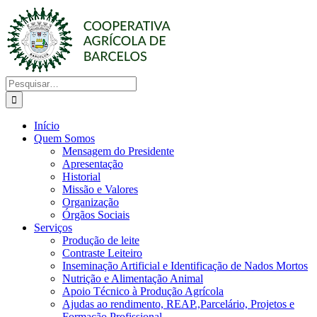
Skip
to
content
Search
for:
Início
Quem Somos
Mensagem do Presidente
Apresentação
Historial
Missão e Valores
Organização
Órgãos Sociais
Serviços
Produção de leite
Contraste Leiteiro
Inseminação Artificial e Identificação de Nados Mortos
Nutrição e Alimentação Animal
Apoio Técnico à Produção Agrícola
Ajudas ao rendimento, REAP.,Parcelário, Projetos e
Formação Profissional