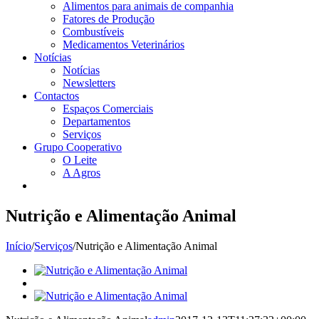
Alimentos para animais de companhia
Fatores de Produção
Combustíveis
Medicamentos Veterinários
Notícias
Notícias
Newsletters
Contactos
Espaços Comerciais
Departamentos
Serviços
Grupo Cooperativo
O Leite
A Agros
Nutrição e Alimentação Animal
Início
/
Serviços
/
Nutrição e Alimentação Animal
View
Larger
View
Image
Larger
View
Image
Larger