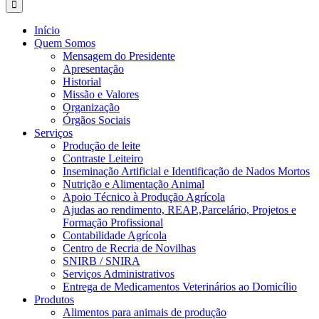
Início
Quem Somos
Mensagem do Presidente
Apresentação
Historial
Missão e Valores
Organização
Órgãos Sociais
Serviços
Produção de leite
Contraste Leiteiro
Inseminação Artificial e Identificação de Nados Mortos
Nutrição e Alimentação Animal
Apoio Técnico à Produção Agrícola
Ajudas ao rendimento, REAP.,Parcelário, Projetos e
Formação Profissional
Contabilidade Agrícola
Centro de Recria de Novilhas
SNIRB / SNIRA
Serviços Administrativos
Entrega de Medicamentos Veterinários ao Domicílio
Produtos
Alimentos para animais de produção