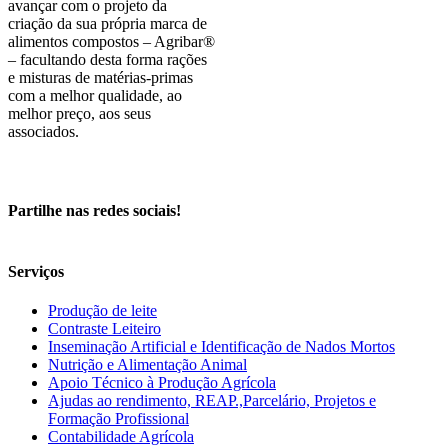
avançar com o projeto da
criação da sua própria marca de
alimentos compostos – Agribar®
– facultando desta forma rações
e misturas de matérias-primas
com a melhor qualidade, ao
melhor preço, aos seus
associados.
Partilhe nas redes sociais!
Facebook
Twitter
LinkedIn
Tumblr
Pinterest
Email
Serviços
Produção de leite
Contraste Leiteiro
Inseminação Artificial e Identificação de Nados Mortos
Nutrição e Alimentação Animal
Apoio Técnico à Produção Agrícola
Ajudas ao rendimento, REAP.,Parcelário, Projetos e
Formação Profissional
Contabilidade Agrícola