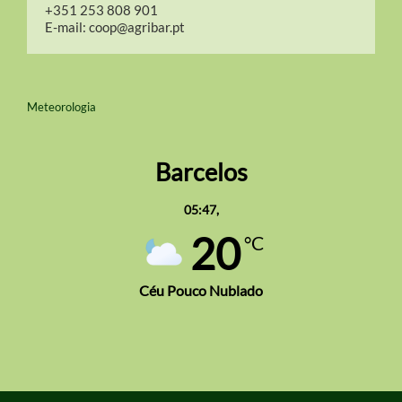
+351 253 808 901
E-mail:
coop@agribar.pt
Meteorologia
Barcelos
05:47,
20
°C
Céu Pouco Nublado