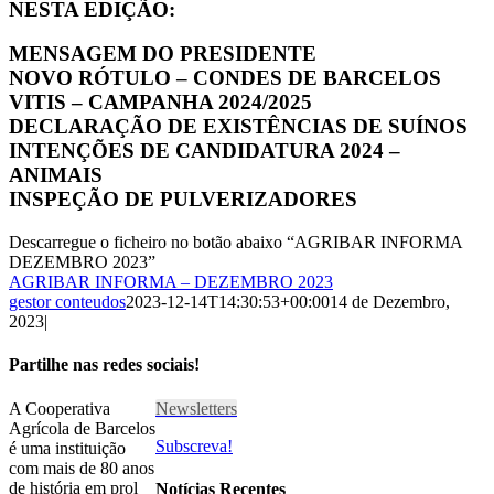
NESTA EDIÇÃO:
MENSAGEM DO PRESIDENTE
NOVO RÓTULO – CONDES DE BARCELOS
VITIS – CAMPANHA 2024/2025
DECLARAÇÃO DE EXISTÊNCIAS DE SUÍNOS
INTENÇÕES DE CANDIDATURA 2024 –
ANIMAIS
INSPEÇÃO DE PULVERIZADORES
Descarregue o ficheiro no botão abaixo “
AGRIBAR
INFORMA
DEZEMBRO
2023
”
AGRIBAR INFORMA – DEZEMBRO 2023
gestor conteudos
2023-12-14T14:30:53+00:00
14 de Dezembro,
2023
|
Partilhe nas redes sociais!
Facebook
Twitter
LinkedIn
Tumblr
Pinterest
Email
A Cooperativa
Newsletters
Agrícola de Barcelos
Subscreva!
é uma instituição
com mais de 80 anos
de história em prol
Notícias Recentes