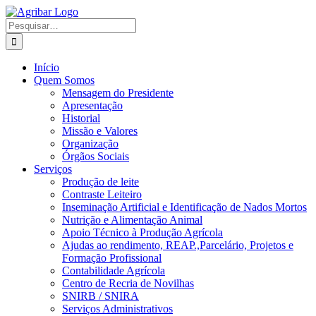
Skip
to
Search
content
for:
Início
Quem Somos
Mensagem do Presidente
Apresentação
Historial
Missão e Valores
Organização
Órgãos Sociais
Serviços
Produção de leite
Contraste Leiteiro
Inseminação Artificial e Identificação de Nados Mortos
Nutrição e Alimentação Animal
Apoio Técnico à Produção Agrícola
Ajudas ao rendimento, REAP.,Parcelário, Projetos e
Formação Profissional
Contabilidade Agrícola
Centro de Recria de Novilhas
SNIRB / SNIRA
Serviços Administrativos