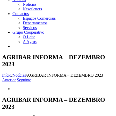
Notícias
Newsletters
Contactos
Espaços Comerciais
Departamentos
Serviços
Grupo Cooperativo
O Leite
A Agros
AGRIBAR INFORMA – DEZEMBRO
2023
Início
/
Notícias
/
AGRIBAR INFORMA – DEZEMBRO 2023
Anterior
Seguinte
View
Larger
Image
AGRIBAR INFORMA – DEZEMBRO
2023