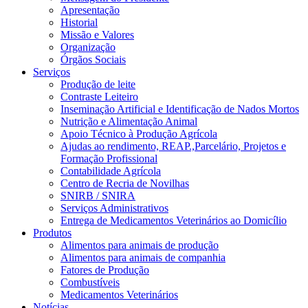
Apresentação
Historial
Missão e Valores
Organização
Órgãos Sociais
Serviços
Produção de leite
Contraste Leiteiro
Inseminação Artificial e Identificação de Nados Mortos
Nutrição e Alimentação Animal
Apoio Técnico à Produção Agrícola
Ajudas ao rendimento, REAP.,Parcelário, Projetos e
Formação Profissional
Contabilidade Agrícola
Centro de Recria de Novilhas
SNIRB / SNIRA
Serviços Administrativos
Entrega de Medicamentos Veterinários ao Domicílio
Produtos
Alimentos para animais de produção
Alimentos para animais de companhia
Fatores de Produção
Combustíveis
Medicamentos Veterinários
Notícias